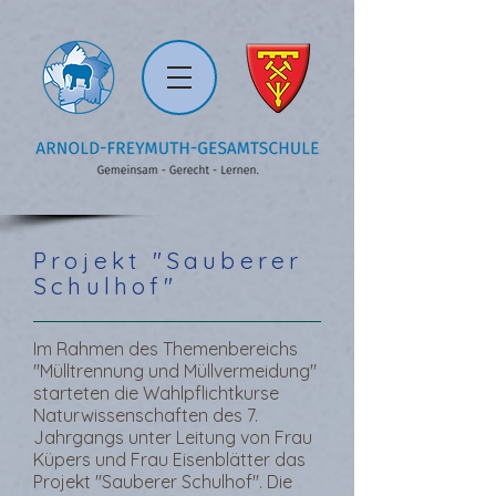
Projekt "Sauberer
Schulhof"
Im Rahmen des Themenbereichs
"Mülltrennung und Müllvermeidung"
starteten die Wahlpflichtkurse
Naturwissenschaften des 7.
Jahrgangs unter Leitung von Frau
Küpers und Frau Eisenblätter das
Projekt "Sauberer Schulhof". Die